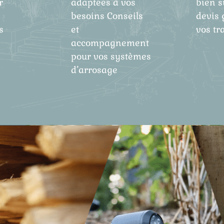
r
adaptées à vos
bien s
besoins Conseils
devis 
s
et
vos tr
accompagnement
pour vos systèmes
d’arrosage