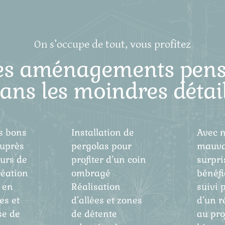
On s’occupe de tout, vous profitez
es aménagements pens
ans les moindres détai
s bons
Installation de
Avec n
uprès
pergolas pour
mauva
eurs de
profiter d’un coin
surpri
réation
ombragé
bénéfi
 en
Réalisation
suivi 
es et
d’allées et zones
d’un r
se de
de détente
au proj