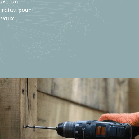
ûr d’un
gratuit pour
avaux.