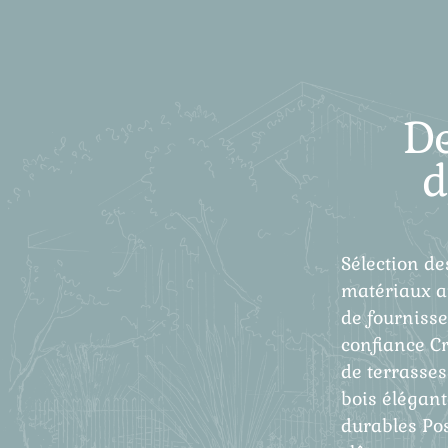
D
d
Sélection de
matériaux a
de fourniss
confiance C
de terrasses
bois élégant
durables Po