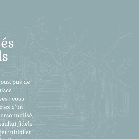
és
ls
ous, pas de
ises
ses : vous
ciez d’un
personnalisé,
ésultat fidèle
et initial et