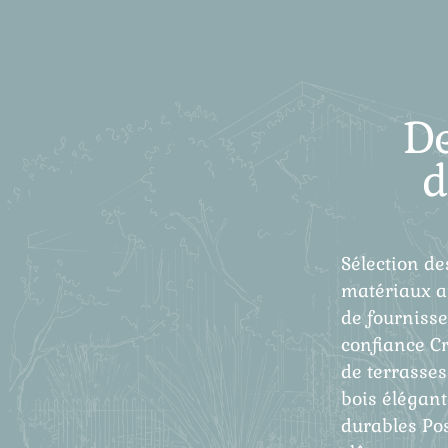
D
d
Sélection de
matériaux a
de fourniss
confiance C
de terrasses
bois élégant
durables Po