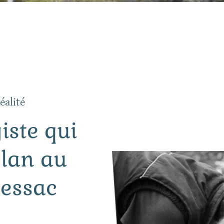
éalité
iste qui
plan au
Pessac