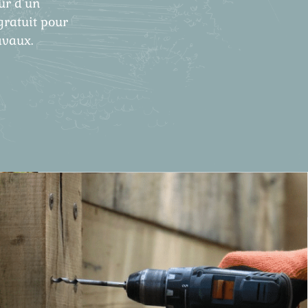
ûr d’un
gratuit pour
avaux.