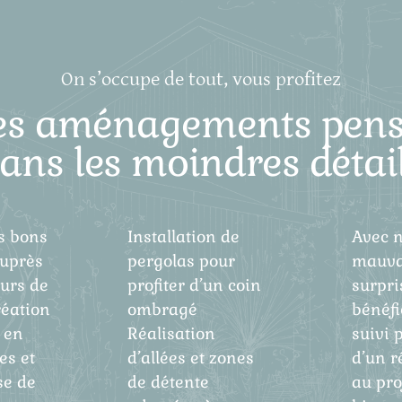
On s’occupe de tout, vous profitez
es aménagements pens
ans les moindres détai
s bons
Installation de
Avec n
uprès
pergolas pour
mauva
eurs de
profiter d’un coin
surpri
réation
ombragé
bénéfi
 en
Réalisation
suivi 
es et
d’allées et zones
d’un r
se de
de détente
au proj