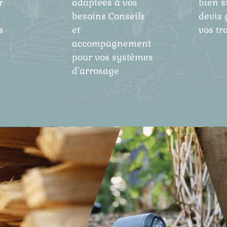
r
adaptées à vos
bien s
besoins Conseils
devis 
s
et
vos tr
accompagnement
pour vos systèmes
d’arrosage