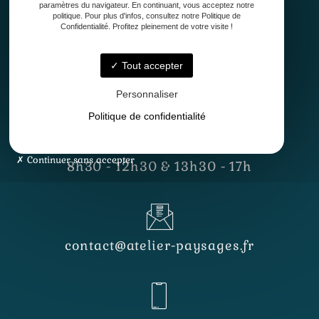
paramètres du navigateur. En continuant, vous acceptez notre
politique. Pour plus d'infos, consultez notre Politique de
Confidentialité. Profitez pleinement de votre visite !
Tout accepter
33127 Saint-Jean-d'Illac
Personnaliser
Politique de confidentialité
Lundi - Vendredi
Continuer sans accepter
8h30 - 12h30 & 13h30 - 17h
contact@atelier-paysages.fr