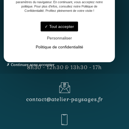
paramètres du navigateur. En continuant, vous acceptez notre
politique. Pour plus d'infos, consultez notre Politique de
Confidentialité. Profitez pleinement de votre visite !
Tout accepter
33127 Saint-Jean-d'Illac
Personnaliser
Politique de confidentialité
Lundi - Vendredi
Continuer sans accepter
8h30 - 12h30 & 13h30 - 17h
contact@atelier-paysages.fr