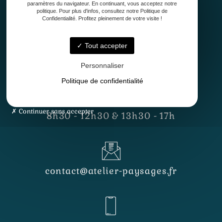
paramètres du navigateur. En continuant, vous acceptez notre
politique. Pour plus d'infos, consultez notre Politique de
Confidentialité. Profitez pleinement de votre visite !
Tout accepter
33127 Saint-Jean-d'Illac
Personnaliser
Politique de confidentialité
Lundi - Vendredi
Continuer sans accepter
8h30 - 12h30 & 13h30 - 17h
contact@atelier-paysages.fr