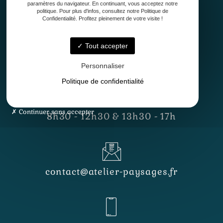
paramètres du navigateur. En continuant, vous acceptez notre
politique. Pour plus d'infos, consultez notre Politique de
Confidentialité. Profitez pleinement de votre visite !
Tout accepter
33127 Saint-Jean-d'Illac
Personnaliser
Politique de confidentialité
Lundi - Vendredi
Continuer sans accepter
8h30 - 12h30 & 13h30 - 17h
contact@atelier-paysages.fr