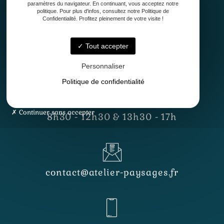
paramètres du navigateur. En continuant, vous acceptez notre
politique. Pour plus d'infos, consultez notre Politique de
Confidentialité. Profitez pleinement de votre visite !
Tout accepter
33127 Saint-Jean-d'Illac
Personnaliser
Politique de confidentialité
Lundi - Vendredi
Continuer sans accepter
8h30 - 12h30 & 13h30 - 17h
contact@atelier-paysages.fr