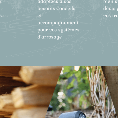
r
adaptées à vos
bien s
besoins Conseils
devis 
s
et
vos tr
accompagnement
pour vos systèmes
d’arrosage