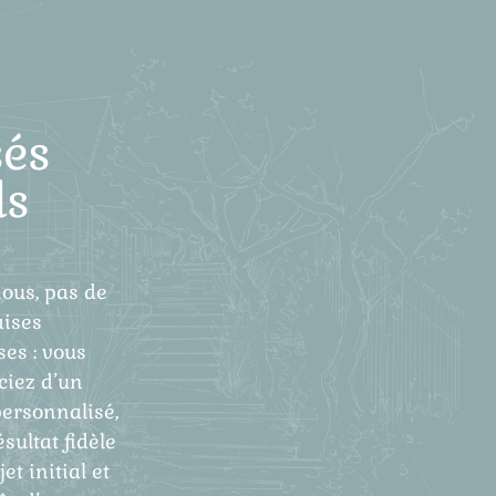
és
ls
ous, pas de
ises
ses : vous
ciez d’un
personnalisé,
ésultat fidèle
et initial et