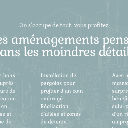
On s’occupe de tout, vous profitez
es aménagements pens
ans les moindres détai
s bons
Installation de
Avec n
uprès
pergolas pour
mauva
eurs de
profiter d’un coin
surpri
réation
ombragé
bénéfi
 en
Réalisation
suivi 
es et
d’allées et zones
d’un r
se de
de détente
au proj