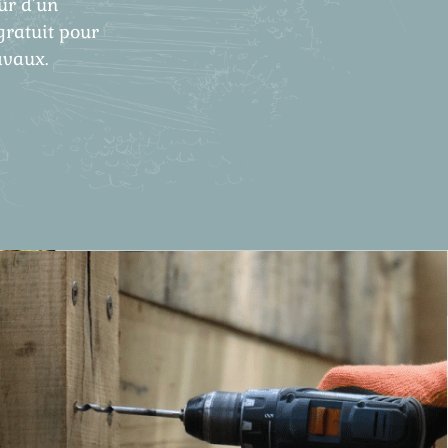
ûr d’un
gratuit pour
avaux.