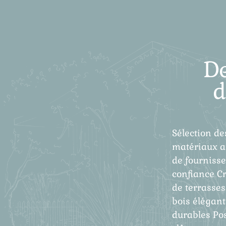
D
d
Sélection de
matériaux a
de fourniss
confiance C
de terrasses
bois élégant
durables Po