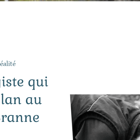
éalité
iste qui
plan au
Branne