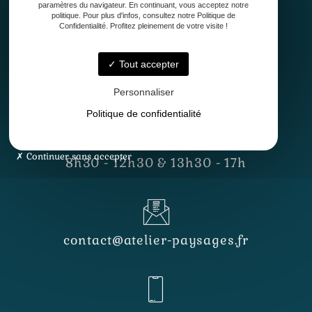
paramètres du navigateur. En continuant, vous acceptez notre
politique. Pour plus d'infos, consultez notre Politique de
Confidentialité. Profitez pleinement de votre visite !
Tout accepter
33127 Saint-Jean-d'Illac
Personnaliser
Politique de confidentialité
Lundi - Vendredi
Continuer sans accepter
8h30 - 12h30 & 13h30 - 17h
contact@atelier-paysages.fr