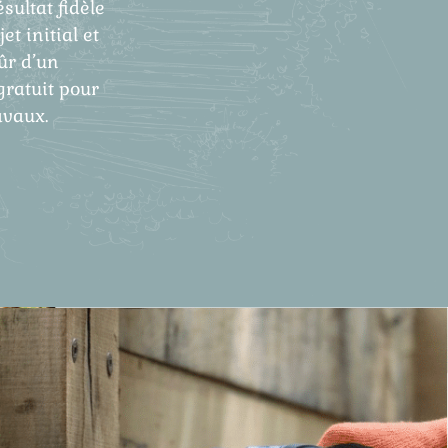
ésultat fidèle
et initial et
ûr d’un
gratuit pour
avaux.