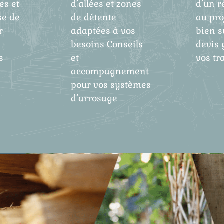
es et
d’allées et zones
d’un r
se de
de détente
au proj
r
adaptées à vos
bien s
besoins Conseils
devis 
s
et
vos tr
accompagnement
pour vos systèmes
d’arrosage