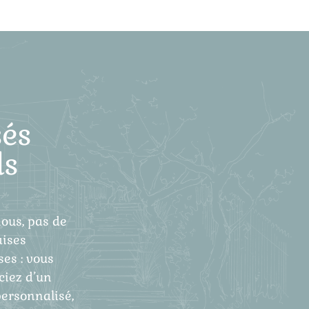
és
ls
ous, pas de
ises
ses : vous
ciez d’un
personnalisé,