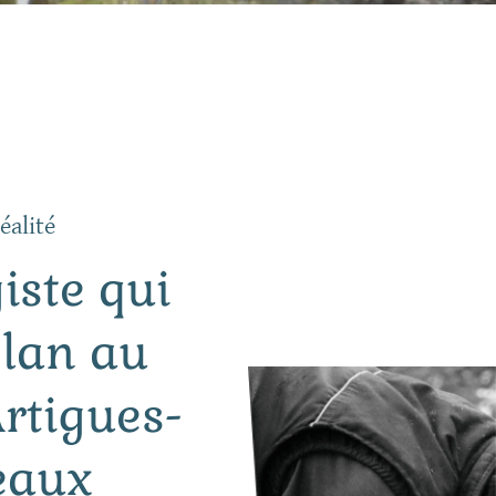
éalité
iste qui
plan au
Artigues-
eaux