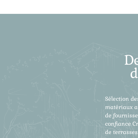
D
d
Sélection de
matériaux a
de fourniss
confiance C
de terrasses