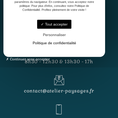
paramètres du navigateur. En continuant, vous acceptez notre
politique. Pour plus d'infos, consultez notre Politique de
Confidentialité. Profitez pleinement de votre visite !
Tout accepter
33127 Saint-Jean-d'Illac
Personnaliser
Politique de confidentialité
Lundi - Vendredi
Continuer sans accepter
8h30 - 12h30 & 13h30 - 17h
contact@atelier-paysages.fr