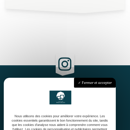
Fermer et accepter
Accueil
Qui sommes-nous ?
Conception
Création
Nous utilisons des cookies pour améliorer votre expérience. Les
Entretien de jardin
cookies essentiels garantissent le bon fonctionnement du site, tandis
que les cookies d'analyse nous aident à comprendre comment vous
Contact
l'utilisez. Les cookies de personnalisation et publicitaires permettent