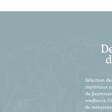
D
d
Sélection de
matériaux a
de fourniss
confiance C
de terrasses