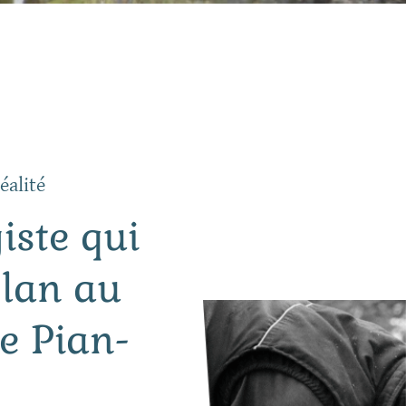
éalité
iste qui
plan au
Le Pian-