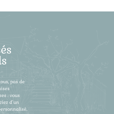
és
ls
ous, pas de
ises
ses : vous
ciez d’un
personnalisé,