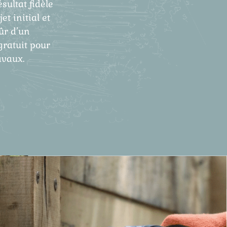
ésultat fidèle
et initial et
ûr d’un
gratuit pour
avaux.