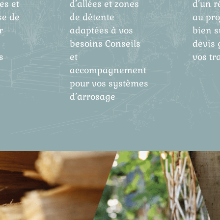
es et
d’allées et zones
d’un r
se de
de détente
au proj
r
adaptées à vos
bien s
besoins Conseils
devis 
s
et
vos tr
accompagnement
pour vos systèmes
d’arrosage