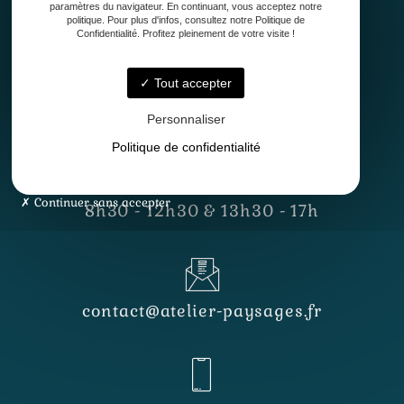
paramètres du navigateur. En continuant, vous acceptez notre
politique. Pour plus d'infos, consultez notre Politique de
Confidentialité. Profitez pleinement de votre visite !
Tout accepter
33127 Saint-Jean-d'Illac
Personnaliser
Politique de confidentialité
Lundi - Vendredi
Continuer sans accepter
8h30 - 12h30 & 13h30 - 17h
contact@atelier-paysages.fr