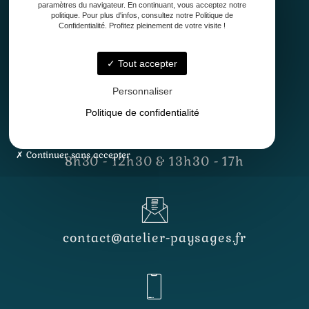
paramètres du navigateur. En continuant, vous acceptez notre
politique. Pour plus d'infos, consultez notre Politique de
Confidentialité. Profitez pleinement de votre visite !
Tout accepter
33127 Saint-Jean-d'Illac
Personnaliser
Politique de confidentialité
Lundi - Vendredi
Continuer sans accepter
8h30 - 12h30 & 13h30 - 17h
contact@atelier-paysages.fr