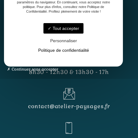
paramètres du navigateur. En continuant, vous acceptez notre
politique. Pour plus d'infos, consultez notre Politique de
Confidentialité. Profitez pleinement de votre visite !
Tout accepter
33127 Saint-Jean-d'Illac
Personnaliser
Politique de confidentialité
Lundi - Vendredi
Continuer sans accepter
8h30 - 12h30 & 13h30 - 17h
contact@atelier-paysages.fr