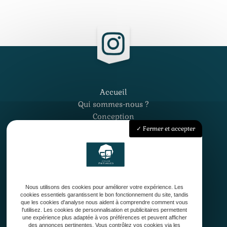
Accueil
Qui sommes-nous ?
Conception
Création
Fermer et accepter
Entretien de jardin
Contact
Nous utilisons des cookies pour améliorer votre expérience. Les
cookies essentiels garantissent le bon fonctionnement du site, tandis
que les cookies d'analyse nous aident à comprendre comment vous
l'utilisez. Les cookies de personnalisation et publicitaires permettent
une expérience plus adaptée à vos préférences et peuvent afficher
33127 Saint-Jean-d'Illac
des annonces pertinentes. Vous contrôlez vos cookies via les