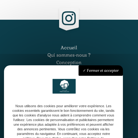
Accueil
Qui sommes-nous ?
Conception
Création
Fermer et accepter
Entretien de jardin
Contact
Nous utilisons des cookies pour améliorer votre expérience. Les
cookies essentiels garantissent le bon fonctionnement du site, tandis
que les cookies d'analyse nous aident à comprendre comment vous
l'utilisez. Les cookies de personnalisation et publicitaires permettent
une expérience plus adaptée à vos préférences et peuvent afficher
33127 Saint-Jean-d'Illac
des annonces pertinentes. Vous contrôlez vos cookies via les
paramètres du navigateur. En continuant, vous acceptez notre