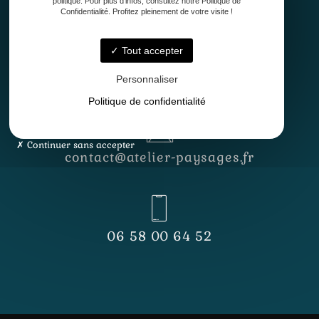
politique. Pour plus d'infos, consultez notre Politique de
Confidentialité. Profitez pleinement de votre visite !
Tout accepter
Lundi - Vendredi
8h30 - 12h30 & 13h30 - 17h
Personnaliser
Politique de confidentialité
Continuer sans accepter
contact@atelier-paysages.fr
06 58 00 64 52