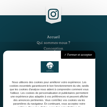
Accueil
Qui sommes-nous ?
Conception
Création
Fermer et accepter
Entretien de jardin
Contact
Nous utilisons des cookies pour améliorer votre expérience. Les
cookies essentiels garantissent le bon fonctionnement du site, tandis
que les cookies d'analyse nous aident à comprendre comment vous
l'utilisez. Les cookies de personnalisation et publicitaires permettent
une expérience plus adaptée à vos préférences et peuvent afficher
33127 Saint-Jean-d'Illac
des annonces pertinentes. Vous contrôlez vos cookies via les
paramètres du navigateur. En continuant, vous acceptez notre