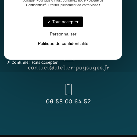
politique. Pour plus d'infos, consultez notre Politique de
Confidentialité. Profitez pleinement de votre visite !
Tout accepter
Lundi - Vendredi
8h30 - 12h30 & 13h30 - 17h
Personnaliser
Politique de confidentialité
Continuer sans accepter
contact@atelier-paysages.fr
06 58 00 64 52