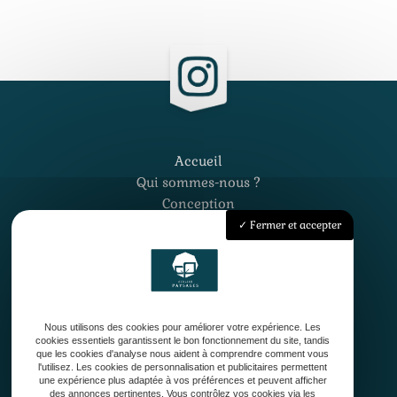
Accueil
Qui sommes-nous ?
Conception
Création
Fermer et accepter
Entretien de jardin
Contact
Nous utilisons des cookies pour améliorer votre expérience. Les
cookies essentiels garantissent le bon fonctionnement du site, tandis
que les cookies d'analyse nous aident à comprendre comment vous
l'utilisez. Les cookies de personnalisation et publicitaires permettent
une expérience plus adaptée à vos préférences et peuvent afficher
33127 Saint-Jean-d'Illac
des annonces pertinentes. Vous contrôlez vos cookies via les