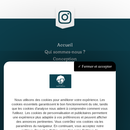
Accueil
Qui sommes-nous ?
Conception
Création
Fermer et accepter
Entretien de jardin
Contact
Nous utilisons des cookies pour améliorer votre expérience. Les
cookies essentiels garantissent le bon fonctionnement du site, tandis
que les cookies d'analyse nous aident à comprendre comment vous
l'utilisez. Les cookies de personnalisation et publicitaires permettent
une expérience plus adaptée à vos préférences et peuvent afficher
33127 Saint-Jean-d'Illac
des annonces pertinentes. Vous contrôlez vos cookies via les
paramètres du navigateur. En continuant, vous acceptez notre