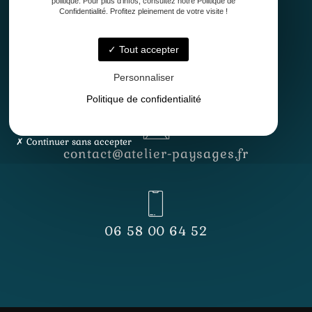
politique. Pour plus d'infos, consultez notre Politique de
Confidentialité. Profitez pleinement de votre visite !
Tout accepter
Lundi - Vendredi
8h30 - 12h30 & 13h30 - 17h
Personnaliser
Politique de confidentialité
Continuer sans accepter
contact@atelier-paysages.fr
06 58 00 64 52