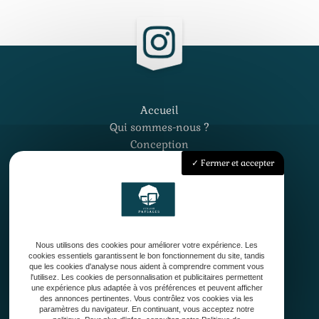
Accueil
Qui sommes-nous ?
Conception
Création
Fermer et accepter
Entretien de jardin
Contact
Nous utilisons des cookies pour améliorer votre expérience. Les
cookies essentiels garantissent le bon fonctionnement du site, tandis
que les cookies d'analyse nous aident à comprendre comment vous
l'utilisez. Les cookies de personnalisation et publicitaires permettent
une expérience plus adaptée à vos préférences et peuvent afficher
33127 Saint-Jean-d'Illac
des annonces pertinentes. Vous contrôlez vos cookies via les
paramètres du navigateur. En continuant, vous acceptez notre