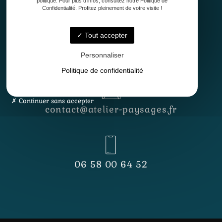
politique. Pour plus d'infos, consultez notre Politique de
Confidentialité. Profitez pleinement de votre visite !
Tout accepter
Lundi - Vendredi
8h30 - 12h30 & 13h30 - 17h
Personnaliser
Politique de confidentialité
Continuer sans accepter
contact@atelier-paysages.fr
06 58 00 64 52