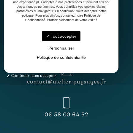
une expérience plus adaptée à vos préférences et peuvent afficher
33127 Saint-Jean-d'Illac
des annonces pertinentes. Vous contrôlez vos cookies via les
paramètres du navigateur. En continuant, vous acceptez notre
politique. Pour plus d'infos, consultez notre Politique de
Confidentialité. Profitez pleinement de votre visite !
Tout accepter
Lundi - Vendredi
8h30 - 12h30 & 13h30 - 17h
Personnaliser
Politique de confidentialité
Continuer sans accepter
contact@atelier-paysages.fr
06 58 00 64 52