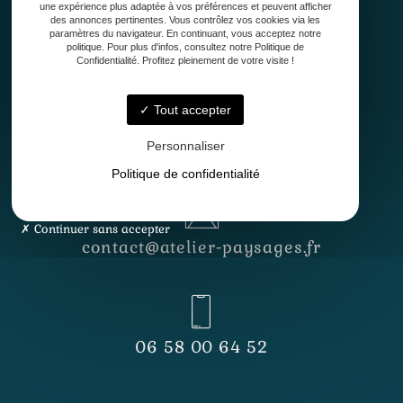
une expérience plus adaptée à vos préférences et peuvent afficher
33127 Saint-Jean-d'Illac
des annonces pertinentes. Vous contrôlez vos cookies via les
paramètres du navigateur. En continuant, vous acceptez notre
politique. Pour plus d'infos, consultez notre Politique de
Confidentialité. Profitez pleinement de votre visite !
Tout accepter
Lundi - Vendredi
8h30 - 12h30 & 13h30 - 17h
Personnaliser
Politique de confidentialité
Continuer sans accepter
contact@atelier-paysages.fr
06 58 00 64 52