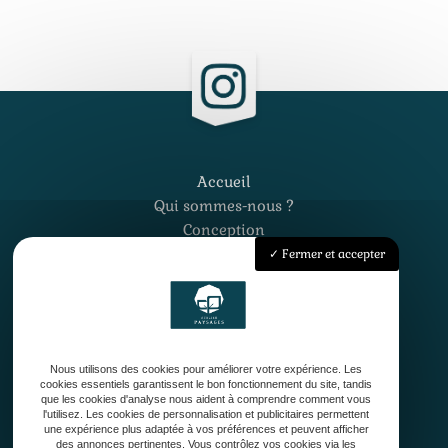
Accueil
Qui sommes-nous ?
Conception
Création
Fermer et accepter
Entretien de jardin
Contact
Nous utilisons des cookies pour améliorer votre expérience. Les
cookies essentiels garantissent le bon fonctionnement du site, tandis
que les cookies d'analyse nous aident à comprendre comment vous
l'utilisez. Les cookies de personnalisation et publicitaires permettent
une expérience plus adaptée à vos préférences et peuvent afficher
33127 Saint-Jean-d'Illac
des annonces pertinentes. Vous contrôlez vos cookies via les