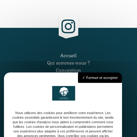
Accueil
Qui sommes-nous ?
Conception
Création
Fermer et accepter
Entretien de jardin
Contact
Nous utilisons des cookies pour améliorer votre expérience. Les
cookies essentiels garantissent le bon fonctionnement du site, tandis
que les cookies d'analyse nous aident à comprendre comment vous
l'utilisez. Les cookies de personnalisation et publicitaires permettent
une expérience plus adaptée à vos préférences et peuvent afficher
33127 Saint-Jean-d'Illac
des annonces pertinentes. Vous contrôlez vos cookies via les