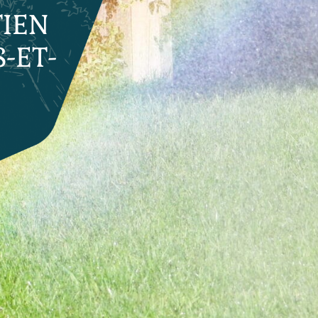
TIEN
-ET-