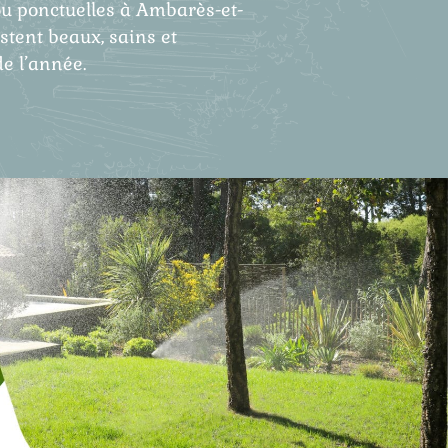
ou ponctuelles à Ambarès-et-
stent beaux, sains et
de l’année.