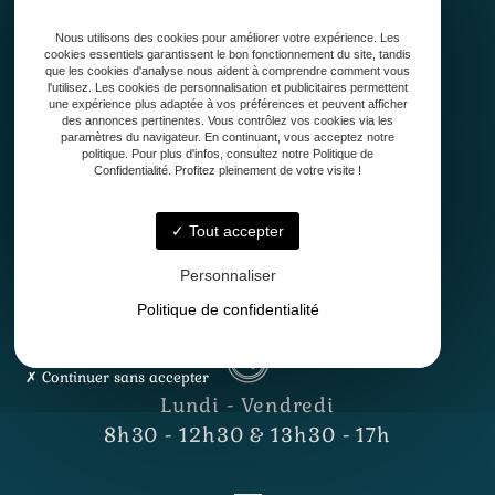
Qui sommes-nous ?
Nous utilisons des cookies pour améliorer votre expérience. Les
Conception
cookies essentiels garantissent le bon fonctionnement du site, tandis
Création
que les cookies d'analyse nous aident à comprendre comment vous
l'utilisez. Les cookies de personnalisation et publicitaires permettent
Entretien de jardin
une expérience plus adaptée à vos préférences et peuvent afficher
Contact
des annonces pertinentes. Vous contrôlez vos cookies via les
paramètres du navigateur. En continuant, vous acceptez notre
politique. Pour plus d'infos, consultez notre Politique de
Confidentialité. Profitez pleinement de votre visite !
Tout accepter
Personnaliser
33127 Saint-Jean-d'Illac
Politique de confidentialité
Continuer sans accepter
Lundi - Vendredi
8h30 - 12h30 & 13h30 - 17h