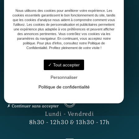
Qui sommes-nous ?
Nous utilisons des cookies pour améliorer votre expérience. Les
Conception
cookies essentiels garantissent le bon fonctionnement du site, tandis
Création
que les cookies d'analyse nous aident à comprendre comment vous
l'utilisez. Les cookies de personnalisation et publicitaires permettent
Entretien de jardin
une expérience plus adaptée à vos préférences et peuvent afficher
Contact
des annonces pertinentes. Vous contrôlez vos cookies via les
paramètres du navigateur. En continuant, vous acceptez notre
politique. Pour plus d'infos, consultez notre Politique de
Confidentialité. Profitez pleinement de votre visite !
Tout accepter
Personnaliser
33127 Saint-Jean-d'Illac
Politique de confidentialité
Continuer sans accepter
Lundi - Vendredi
8h30 - 12h30 & 13h30 - 17h