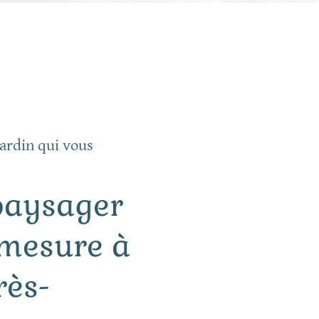
ardin qui vous
paysager
-mesure à
rès-