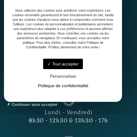
Qui sommes-nous ?
Nous utilisons des cookies pour améliorer votre expérience. Les
Conception
cookies essentiels garantissent le bon fonctionnement du site, tandis
Création
que les cookies d'analyse nous aident à comprendre comment vous
l'utilisez. Les cookies de personnalisation et publicitaires permettent
Entretien de jardin
une expérience plus adaptée à vos préférences et peuvent afficher
Contact
des annonces pertinentes. Vous contrôlez vos cookies via les
paramètres du navigateur. En continuant, vous acceptez notre
politique. Pour plus d'infos, consultez notre Politique de
Confidentialité. Profitez pleinement de votre visite !
Tout accepter
Personnaliser
33127 Saint-Jean-d'Illac
Politique de confidentialité
Continuer sans accepter
Lundi - Vendredi
8h30 - 12h30 & 13h30 - 17h