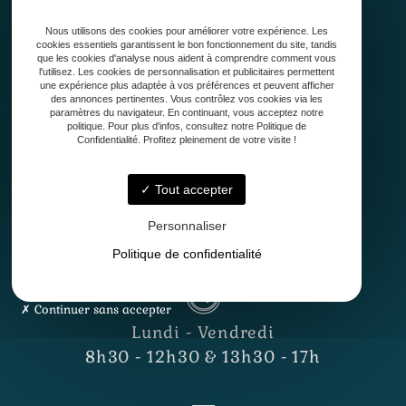
Qui sommes-nous ?
Nous utilisons des cookies pour améliorer votre expérience. Les
Conception
cookies essentiels garantissent le bon fonctionnement du site, tandis
Création
que les cookies d'analyse nous aident à comprendre comment vous
l'utilisez. Les cookies de personnalisation et publicitaires permettent
Entretien de jardin
une expérience plus adaptée à vos préférences et peuvent afficher
Contact
des annonces pertinentes. Vous contrôlez vos cookies via les
paramètres du navigateur. En continuant, vous acceptez notre
politique. Pour plus d'infos, consultez notre Politique de
Confidentialité. Profitez pleinement de votre visite !
Tout accepter
Personnaliser
33127 Saint-Jean-d'Illac
Politique de confidentialité
Continuer sans accepter
Lundi - Vendredi
8h30 - 12h30 & 13h30 - 17h