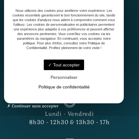
Qui sommes-nous ?
Nous utilisons des cookies pour améliorer votre expérience. Les
Conception
cookies essentiels garantissent le bon fonctionnement du site, tandis
Création
que les cookies d'analyse nous aident à comprendre comment vous
l'utilisez. Les cookies de personnalisation et publicitaires permettent
Entretien de jardin
une expérience plus adaptée à vos préférences et peuvent afficher
Contact
des annonces pertinentes. Vous contrôlez vos cookies via les
paramètres du navigateur. En continuant, vous acceptez notre
politique. Pour plus d'infos, consultez notre Politique de
Confidentialité. Profitez pleinement de votre visite !
Tout accepter
Personnaliser
33127 Saint-Jean-d'Illac
Politique de confidentialité
Continuer sans accepter
Lundi - Vendredi
8h30 - 12h30 & 13h30 - 17h