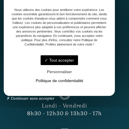
Qui sommes-nous ?
Nous utilisons des cookies pour améliorer votre expérience. Les
Conception
cookies essentiels garantissent le bon fonctionnement du site, tandis
Création
que les cookies d'analyse nous aident à comprendre comment vous
l'utilisez. Les cookies de personnalisation et publicitaires permettent
Entretien de jardin
une expérience plus adaptée à vos préférences et peuvent afficher
Contact
des annonces pertinentes. Vous contrôlez vos cookies via les
paramètres du navigateur. En continuant, vous acceptez notre
politique. Pour plus d'infos, consultez notre Politique de
Confidentialité. Profitez pleinement de votre visite !
Tout accepter
Personnaliser
33127 Saint-Jean-d'Illac
Politique de confidentialité
Continuer sans accepter
Lundi - Vendredi
8h30 - 12h30 & 13h30 - 17h