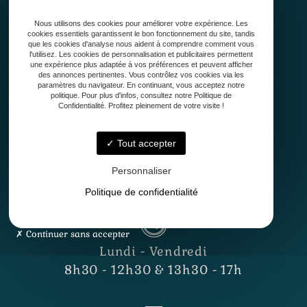
Qui sommes-nous ?
Nous utilisons des cookies pour améliorer votre expérience. Les
Conception
cookies essentiels garantissent le bon fonctionnement du site, tandis
Création
que les cookies d'analyse nous aident à comprendre comment vous
l'utilisez. Les cookies de personnalisation et publicitaires permettent
Entretien de jardin
une expérience plus adaptée à vos préférences et peuvent afficher
Contact
des annonces pertinentes. Vous contrôlez vos cookies via les
paramètres du navigateur. En continuant, vous acceptez notre
politique. Pour plus d'infos, consultez notre Politique de
Confidentialité. Profitez pleinement de votre visite !
Tout accepter
Personnaliser
33127 Saint-Jean-d'Illac
Politique de confidentialité
Continuer sans accepter
Lundi - Vendredi
8h30 - 12h30 & 13h30 - 17h