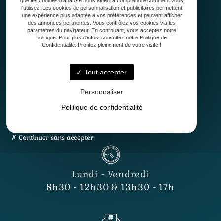
que les cookies d'analyse nous aident à comprendre comment vous
l'utilisez. Les cookies de personnalisation et publicitaires permettent
Conception
une expérience plus adaptée à vos préférences et peuvent afficher
Création
des annonces pertinentes. Vous contrôlez vos cookies via les
paramètres du navigateur. En continuant, vous acceptez notre
Entretien de jardin
politique. Pour plus d'infos, consultez notre Politique de
Confidentialité. Profitez pleinement de votre visite !
Contact
Tout accepter
Personnaliser
Politique de confidentialité
33127 Saint-Jean-d'Illac
Continuer sans accepter
Lundi - Vendredi
8h30 - 12h30 & 13h30 - 17h