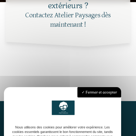
extérieurs ?
Contactez Atelier Paysages dès
maintenant !
Fermer et accepter
Nous utilisons des cookies pour améliorer votre expérience. Les
Accueil
cookies essentiels garantissent le bon fonctionnement du site, tandis
Qui sommes-nous ?