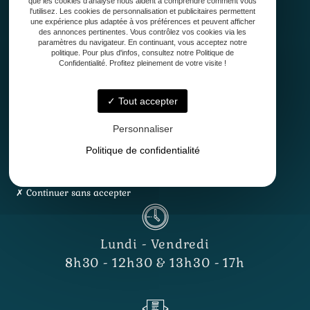
que les cookies d'analyse nous aident à comprendre comment vous
l'utilisez. Les cookies de personnalisation et publicitaires permettent
Conception
une expérience plus adaptée à vos préférences et peuvent afficher
Création
des annonces pertinentes. Vous contrôlez vos cookies via les
paramètres du navigateur. En continuant, vous acceptez notre
Entretien de jardin
politique. Pour plus d'infos, consultez notre Politique de
Confidentialité. Profitez pleinement de votre visite !
Contact
Tout accepter
Personnaliser
Politique de confidentialité
33127 Saint-Jean-d'Illac
Continuer sans accepter
Lundi - Vendredi
8h30 - 12h30 & 13h30 - 17h