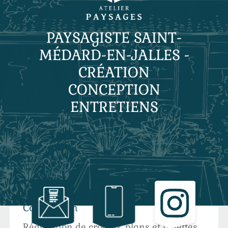
PAYSAGISTE SAINT-
MÉDARD-EN-JALLES -
CRÉATION
Trois savoir-faire, un seul objectif :
CONCEPTION
Votre jardin à votre image
ENTRETIENS
Pour donner vie à vos envies, nous proposons
trois grandes expertises
complémentaires :
Conception
Réalisation de croquis, plans et palettes