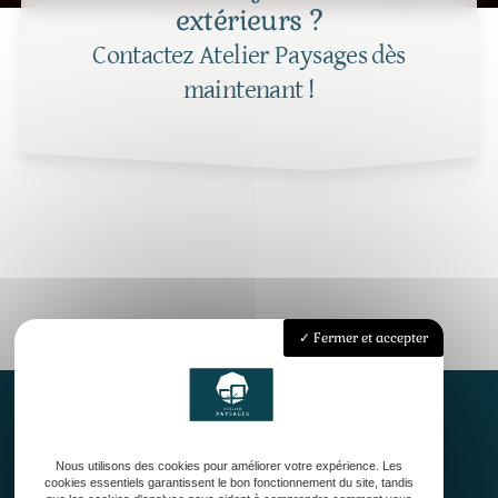
extérieurs ?
Contactez Atelier Paysages dès
maintenant !
Fermer et accepter
Nous utilisons des cookies pour améliorer votre expérience. Les
Accueil
cookies essentiels garantissent le bon fonctionnement du site, tandis
Qui sommes-nous ?