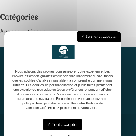
Catégories
Aucune catégorie
Fermer et accepter
Nous utilisons des cookies pour améliorer votre expérience. Les
Accueil
cookies essentiels garantissent le bon fonctionnement du site, tandis
Qui sommes-nous ?
que les cookies d'analyse nous aident à comprendre comment vous
l'utilisez. Les cookies de personnalisation et publicitaires permettent
Conception
une expérience plus adaptée à vos préférences et peuvent afficher
Création
des annonces pertinentes. Vous contrôlez vos cookies via les
paramètres du navigateur. En continuant, vous acceptez notre
Entretien de jardin
politique. Pour plus d'infos, consultez notre Politique de
Confidentialité. Profitez pleinement de votre visite !
Contact
Tout accepter